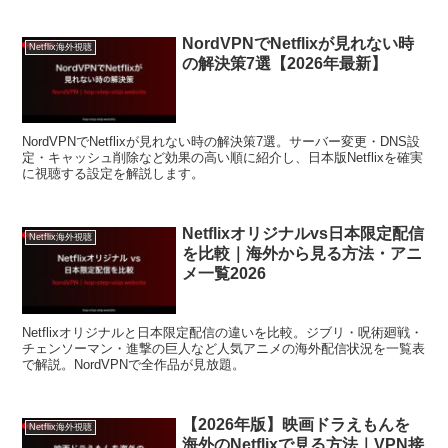
NordVPNでNetflixが見れない時
Netflix海外視聴
の解決策7選【2026年最新】
NordVPNでNetflixが見れない時の解決策7選。サーバー変更・DNS設
定・キャッシュ削除など効果の高い順に紹介し、日本版Netflixを確実
に視聴する設定を解説します。
Netflixオリジナルvs日本限定配信
Netflix海外視聴
を比較｜海外から見る方法・アニ
メ一覧2026
Netflixオリジナルと日本限定配信の違いを比較。ジブリ・呪術廻戦・
チェンソーマン・進撃の巨人など人気アニメの海外配信状況を一覧表
で解説。NordVPNで全作品が見放題。
【2026年版】映画ドラえもんを
Netflix海外視聴
海外のNetflixで見る方法｜VPN接