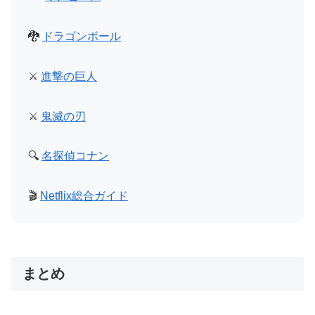
🐉
ドラゴンボール
⚔️
進撃の巨人
⚔️
鬼滅の刃
🔍
名探偵コナン
🎬
Netflix総合ガイド
まとめ