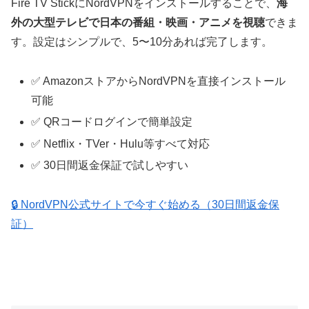
Fire TV StickにNordVPNをインストールすることで、
海
外の大型テレビで日本の番組・映画・アニメを視聴
できま
す。設定はシンプルで、5〜10分あれば完了します。
✅ AmazonストアからNordVPNを直接インストール
可能
✅ QRコードログインで簡単設定
✅ Netflix・TVer・Hulu等すべて対応
✅ 30日間返金保証で試しやすい
🔒 NordVPN公式サイトで今すぐ始める（30日間返金保
証）